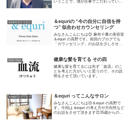
いうことで、僕が仕事でこだわっている
ことをあえて言葉にしてみようと思いま
す😊【 目次 】①シャンプーのこだわり②
カットのこだわり③カラー・パーマのこ
だわり...
＆equriの “今の自分に自信を持
＆equri のトリセツ
つ” 似合わせカウンセリング
みなさんこんにちは😊 麻布十番の美容室
＆equri の高野です。前回のブログでも
「カウンセリング」のお話を少しさせて
頂きましたが、今回はもう少し詳しくお
伝えしようと思います。【 目次 】① カ
ウンセリングで大切にしていること ②
健康な髪を育てる その四
頭皮の悩み
“顔”に似...
健康な髪を育てるには先ず「血流」のこ
とを考えた方がいいと思うので、その説
明をさせて頂いています。
＆equri ってこんなサロン
＆equri のトリセツ
みなさんこんにちは😊＆equri の高野で
す。今回は &equri の考え方や方向性など
のお話をさせて頂きます😊35歳からの髪
と頭皮ケアに寄り添うプライベートヘア
サロン年齢を重ねるにつれて、白い髪、
うねり、細毛、ボリュームダウン、ツヤ
不足・...