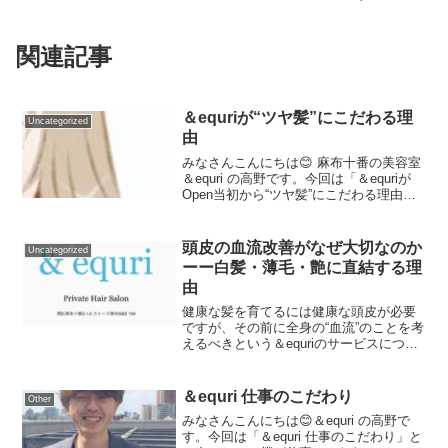
関連記事
＆equriが“ツヤ髪”にこだわる理
Uncategorized
由
みなさんこんにちは😊 麻布十番の美容室
＆equri の高野です。今回は「＆equriが
Open当初から“ツヤ髪”にこだわる理由」
についてですが、ただ“キレイに見えるか
ら”というだけでなく、その先の理由まで
お話したいと思います。【 目次 】①...
頭皮の血流改善がなぜ大切なのか
Uncategorized
ーー白髪・薄毛・艶に直結する理
由
健康な髪を育てるには健康な頭皮が必要
ですが、その前に全身の“血流”のことを考
えるべきという＆equriのサービスについ
て
＆equri 仕事のこだわり
Other
みなさんこんにちは😊＆equri の高野で
す。今回は「＆equri 仕事のこだわり」と