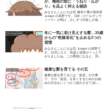
が、梅雨の前に「うねり・広が
り」を品よく抑える秘訣
みなさんこんにちは😊 麻布十番の美容室
＆equri の高野です。GW（ゴールデンウ
ィーク）が明け、少しずつ日差しが強く
なってきたこの時期から、お客様との会
話で増えてくるのが 「最近、朝セットし
てもすぐに髪がボワっちゃう（広がっち
冬に一気に老け見えする髪…35歳
Uncategorized
ゃう）の……...
からの“乾燥老化”を止める3つの
習慣
みなさんこんにちは😊 ＆equri の高野で
す。12月に入り、気温と湿度がぐっと下
がりましたね。この季節になると、35歳
以上の大人女性から特に多い相談が…
「最近、急に髪がパサついて老けて見え
る…」「トップがぺたんこで、なんだか
健康な髪を育てる その五
頭皮の悩み
疲れて見える」...
健康な髪を育てるには「血流」が大事
で、その「血流」を良くするためのお勧
めの方法をいくつかご紹介させて頂いて
います。