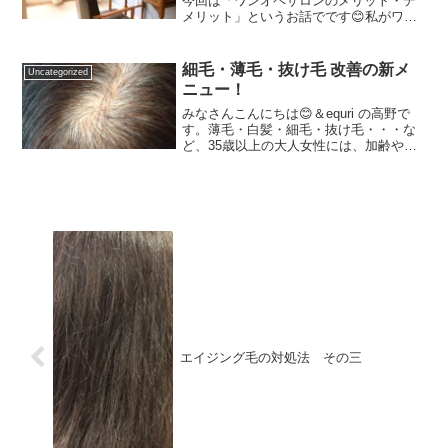
今回は「ワンオペサロンのメリット・デ
メリット」というお話でです😊私がワン
オペサロンの美容室を始めて3年が経ちま
した。私の場合は23年前に目黒で合同で
立ち上げた「equri」という美容室のフラ
細毛・薄毛・抜け毛 改善の新メ
Uncategorized
ンチャ...
ニュー！
みなさんこんにちは😊＆equri の高野で
す。薄毛・白髪・細毛・抜け毛・・・な
ど、35歳以上の大人女性には、加齢やス
トレス、ホルモンバランスなどからくる
髪や頭皮のお悩みが増えてくると思いま
す。今回は、2026年1月中に本格的にスタ
ートする予...
エイジング毛の対処法 その三