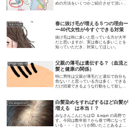
めの方法をいくつかご紹介させて頂いて
います。
春に抜け毛が増える５つの理由ー
頭皮の悩み
ー40代女性が今すぐできる対策
抜け毛は秋に多いと思っている方が大半
だと思いますが、実は春にも多いことを
知っていただき、対策してほしい。
父親の薄毛は遺伝する？（血流と
Uncategorized
髪と健康の関係）
特に男性は父親が薄毛だと遺伝で自分も
危ない！と思っている方は多く、できる
だけ回避できるような行動をして欲しい
という内容です。
白髪染めをすればするほど白髪が
Uncategorized
増える は本当！？
みなさんこんにちは😊 ＆equri の高野で
す。今回は数年前？から巷で噂になって
いる・・・というか聞いたことあるよう
な無いような・・・あまり信じたくない
から聞いてもスルーしてた・・・？？み