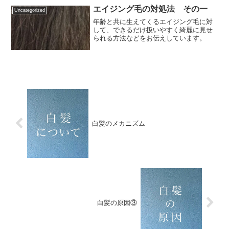
たいな『白髪染めをすればするほど白髪
エイジング毛の対処法 その一
Uncategorized
が増える』という...
年齢と共に生えてくるエイジング毛に対
して、できるだけ扱いやすく綺麗に見せ
られる方法などをお伝えしています。
白髪のメカニズム
白髪の原因③