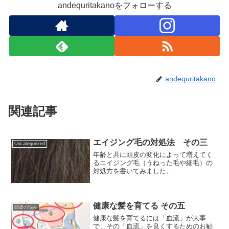
andequritakanoをフォローする
andequritakano
関連記事
エイジング毛の対処法 その三
Uncategorized
年齢と共に頭皮の変化によって増えてく
るエイジング毛（うねった毛や細毛）の
対処方を書いてみました。
健康な髪を育てる その五
頭皮の悩み
健康な髪を育てるには「血流」が大事
で、その「血流」を良くするためのお勧