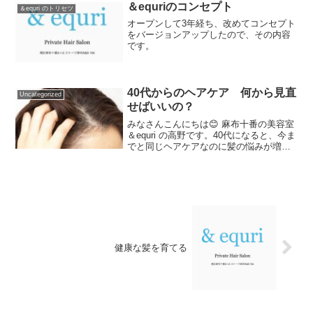
＆equriのコンセプト
＆equri のトリセツ
オープンして3年経ち、改めてコンセプト
をバージョンアップしたので、その内容
です。
40代からのヘアケア 何から見直
Uncategorized
せばいいの？
みなさんこんにちは😊 麻布十番の美容室
＆equri の高野です。40代になると、今ま
でと同じヘアケアなのに髪の悩みが増え
てきますが実は、見直す順番を間違えて
いる方がとても多いのです。。。【 目次
】① 40代になると、ヘアケアが分からな
くな...
健康な髪を育てる