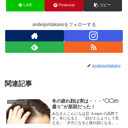
LINE
Pinterest
コピー
andequritakanoをフォローする
andequritakano
関連記事
冬の疲れ顔は実は・・・“◯◯の
Uncategorized
凝り”が原因だった！
みなさんこんにちは😊 ＆equri の高野で
す。冬になると、「顔がどんよりして見
える」「夕方になると疲れ顔になる」
「なんとなく老けた気がする…」と感じ