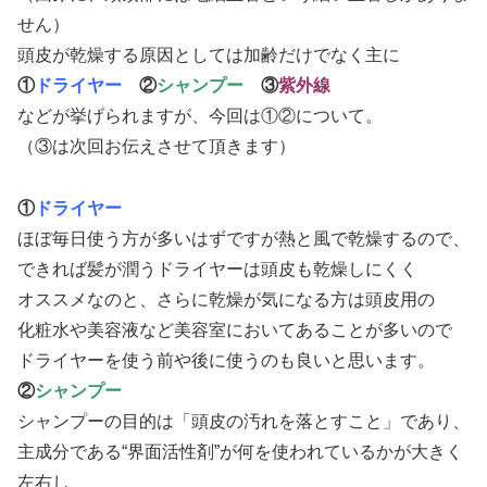
せん）
頭皮が乾燥する原因としては加齢だけでなく主に
①
ドライヤー
②
シャンプー
③
紫外線
などが挙げられますが、今回は①②について。
（③は次回お伝えさせて頂きます）
①
ドライヤー
ほぼ毎日使う方が多いはずですが熱と風で乾燥するので、
できれば髪が潤うドライヤーは頭皮も乾燥しにくく
オススメなのと、さらに乾燥が気になる方は頭皮用の
化粧水や美容液など美容室においてあることが多いので
ドライヤーを使う前や後に使うのも良いと思います。
②
シャンプー
シャンプーの目的は「頭皮の汚れを落とすこと」であり、
主成分である“界面活性剤”が何を使われているかが大きく
左右し、