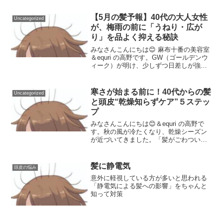
る大人女性が一気に増えるようで
す・・・😓その原因、実は……“頭皮のこ
【5月の髪予報】40代の大人女性
Uncategorized
り（硬化）” にあるこ...
が、梅雨の前に「うねり・広が
り」を品よく抑える秘訣
みなさんこんにちは😊 麻布十番の美容室
＆equri の高野です。GW（ゴールデンウ
ィーク）が明け、少しずつ日差しが強く
なってきたこの時期から、お客様との会
話で増えてくるのが 「最近、朝セットし
てもすぐに髪がボワっちゃう（広がっち
寒さが始まる前に！40代からの髪
Uncategorized
ゃう）の……...
と頭皮“乾燥知らずケア”５ステッ
プ
みなさんこんにちは😊＆equri の高野で
す。秋の風が冷たくなり、乾燥シーズン
が近づいてきました。「髪がごわついて
まとまらない」「頭皮がかゆい」「白髪
が急に目立ってきた」──そんな変化を感
じ始めていませんか？何回か書いていま
髪に静電気
頭皮の悩み
すが特に40代以...
意外に軽視している方が多いと思われる
「静電気による髪への影響」をちゃんと
知って対策