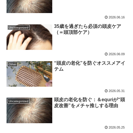
2026.06.16
35歳を過ぎたら必須の頭皮ケア
Uncategorized
（＝頭頂部ケア）
2026.06.09
“頭皮の老化”を防ぐオススメアイ
Other
テム
2026.05.31
頭皮の老化を防ぐ：＆equriが“頭
Uncategorized
皮改善”をメチャ推しする理由
2026.05.25