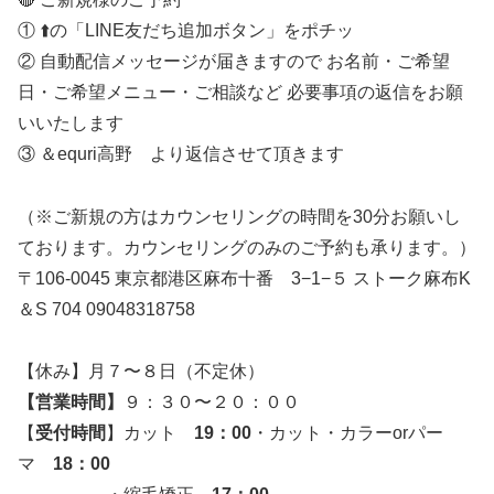
① ⬆️の「LINE友だち追加ボタン」をポチッ
② 自動配信メッセージが届きますので お名前・ご希望
日・ご希望メニュー・ご相談など 必要事項の返信をお願
いいたします
③ ＆equri高野 より返信させて頂きます
（※ご新規の方はカウンセリングの時間を30分お願いし
ております。カウンセリングのみのご予約も承ります。）
〒106-0045 東京都港区麻布十番 3−1−５ ストーク麻布K
＆S 704 09048318758
【休み】月７〜８日（不定休）
【営業時間】
９：３０〜２０：００
【
受付時間
】カット
19：00
・カット・カラーorパー
マ
18：00