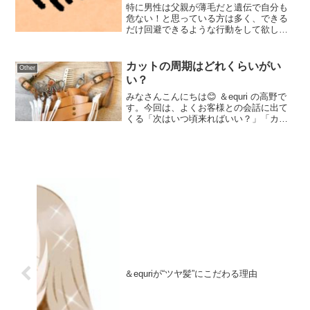
特に男性は父親が薄毛だと遺伝で自分も
危ない！と思っている方は多く、できる
だけ回避できるような行動をして欲しい
という内容です。
カットの周期はどれくらいがい
Other
い？
みなさんこんにちは😊 ＆equri の高野で
す。今回は、よくお客様との会話に出て
くる「次はいつ頃来ればいい？」「カッ
トのベストな周期」についてのお話にな
ります。【 目次 】① 髪は１ヶ月で何セ
ンチ伸びる？② 毛髪のサイクル③ カット
するベス...
＆equriが“ツヤ髪”にこだわる理由