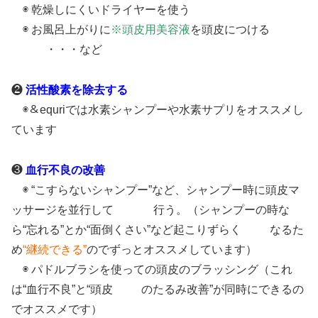
◉ 乾燥しにくいドライヤーを使う
◉ お風呂上がりに
※頭皮用美容液
を頭皮につける
・・・など
❷
活性酸素を除去する
◉＆equriでは水素シャンプーや水素サプリをオススメし
ています
❸
血行不良の改善
◉ “こすらないシャンプー”など、シャンプー時に頭皮マ
ッサージを並行して 行う。（シャンプーの時な
ら“忘れる”とか“面倒くさい”など起こりずらく なるた
め
“継続できる”
のでずっとオススメしています）
◉ パドルブラシを使っての頭皮のブラッシング（これ
は“血行不良”と“頭皮 のたるみ改善”が同時にできるの
でオススメです）