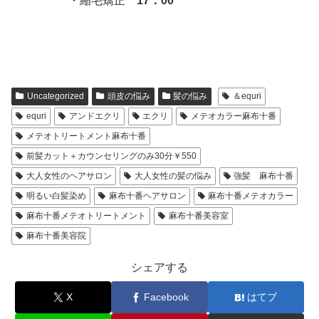
・縮毛矯正
17：00
Uncategorized
頭皮の悩み
髪の悩み
＆equri
equri
アンドエクリ
エクリ
メテオカラー麻布十番
メテオトリートメント麻布十番
前髪カット＋カウンセリングのみ30分￥550
大人女性のヘアサロン
大人女性の髪の悩み
強髪 麻布十番
明るい白髪染め
麻布十番ヘアサロン
麻布十番メテオカラー
麻布十番メテオトリートメント
麻布十番美容室
麻布十番美容院
シェアする
X
Facebook
はてブ