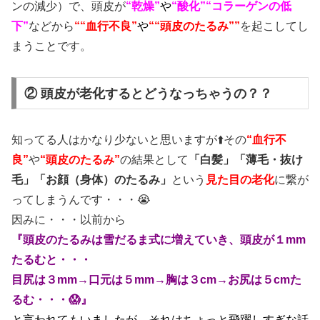
ンの減少）で、頭皮が
“乾燥”
や
“酸化”“コラーゲンの低
下”
などから
““血行不良”
や
““頭皮のたるみ””
を起こしてし
まうことです。
② 頭皮が老化するとどうなっちゃうの？？
知ってる人はかなり少ないと思いますが⬆️その
“血行不
良”
や
“頭皮のたるみ”
の結果として
「白髪」「薄毛・抜け
毛」「お顔（身体）のたるみ」
という
見た目の老化
に繋が
ってしまうんです・・・😭
因みに・・・以前から
『頭皮のたるみは雪だるま式に増えていき、頭皮が１mm
たるむと・・・
目尻は３mm→口元は５mm→胸は３cm→お尻は５cmた
るむ・・・😱』
と言われてもいましたが、それはちょっと飛躍しすぎな話