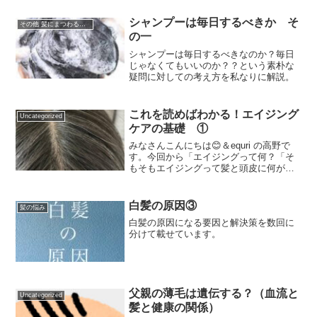
した。私の場合は23年前に目黒で合同で
立ち上げた「equri」という美容室のフラ
シャンプーは毎日するべきか そ
その他 髪にまつわる事柄
ンチャ...
の一
シャンプーは毎日するべきなのか？毎日
じゃなくてもいいのか？？という素朴な
疑問に対しての考え方を私なりに解説。
これを読めばわかる！エイジング
Uncategorized
ケアの基礎 ①
みなさんこんにちは😊＆equri の高野で
す。今回から「エイジングって何？「そ
もそもエイジングって髪と頭皮に何が起
こるの？」「エイジングは何歳から始ま
るの？？」などなどのことを数回に分け
て「髪と頭皮のエイジングケアの基礎」
白髪の原因③
髪の悩み
という題目でお伝え...
白髪の原因になる要因と解決策を数回に
分けて載せています。
父親の薄毛は遺伝する？（血流と
Uncategorized
髪と健康の関係）