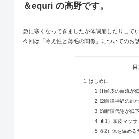
＆equri の高野です。
急に寒くなってきましたが体調崩したりして
今回は「冷え性と薄毛の関係」についてのお
目
はじめに
⑴頭皮の血流が
⑵自律神経の乱
⑶新陳代謝が低
🧴1）頭皮マッ
☕2）体を温める